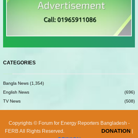
CATEGORIES
Bangla News
(1,354)
English News
(696)
TV News
(508)
Copyrights © Forum for Energy Reporters Bangladesh -
DONATION
FERB All Rights Reserved.
|